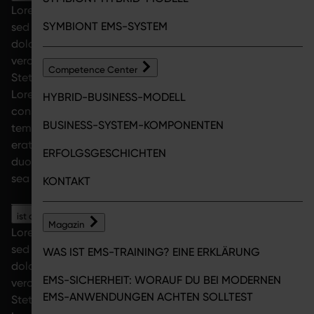
Lorem ipsum dolor sit amet, consetetur sadipscing elitr,
SYMBIONT EMS-SYSTEM
sed diam nonumy eirmod tempor invidunt ut labore et
dolore magna aliquyam erat, sed diam voluptua. At
vero eos et accusam et justo duo dolores et ea rebum.
Competence Center
Stet clita kasd gubergren, no sea takimata sanctus est
Lorem ipsum dolor sit amet. Lorem ipsum dolor sit amet,
HYBRID-BUSINESS-MODELL
consetetur sadipscing elitr, sed diam nonumy eirmod
BUSINESS-SYSTEM-KOMPONENTEN
tempor invidunt ut labore et dolore magna aliquyam
erat, sed diam voluptua. At vero eos et accusam et justo
ERFOLGSGESCHICHTEN
duo dolores et ea rebum. Stet clita kasd gubergren, no
sea takimata sanctus est Lorem ipsum dolor sit amet.
KONTAKT
ist das SYmbiont EMS Training Sicher?
Magazin
Lorem ipsum dolor sit amet, consetetur sadipscing elitr,
sed diam nonumy eirmod tempor invidunt ut labore et
WAS IST EMS-TRAINING? EINE ERKLÄRUNG
dolore magna aliquyam erat, sed diam voluptua. At
EMS-SICHERHEIT: WORAUF DU BEI MODERNEN
vero eos et accusam et justo duo dolores et ea rebum.
EMS-ANWENDUNGEN ACHTEN SOLLTEST
Stet clita kasd gubergren, no sea takimata sanctus est