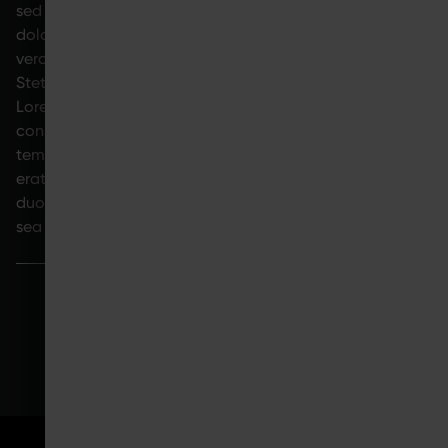
sed diam nonumy eirmod tempor invidunt ut labore et
dolore magna aliquyam erat, sed diam voluptua. At
vero eos et accusam et justo duo dolores et ea rebum.
Stet clita kasd gubergren, no sea takimata sanctus est
Lorem ipsum dolor sit amet. Lorem ipsum dolor sit amet,
consetetur sadipscing elitr, sed diam nonumy eirmod
tempor invidunt ut labore et dolore magna aliquyam
erat, sed diam voluptua. At vero eos et accusam et justo
duo dolores et ea rebum. Stet clita kasd gubergren, no
sea takimata sanctus est Lorem ipsum dolor sit amet.
ZUM ANFANG