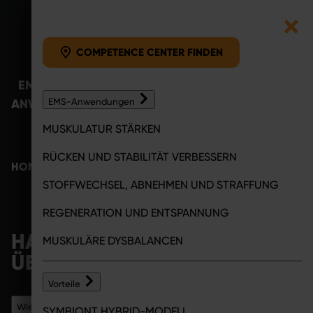
COMPETENCE CENTER F
Zum Inhalt springen
COMPETENCE CENTER FINDEN
EMS-
VORTEILE
COMPETENCE
MAGA
ANWENDUNGEN
EMS-Anwendungen
CENTER
MUSKULATUR STÄRKEN
RÜCKEN UND STABILITÄT VERBESSERN
HOME
FAQ
STOFFWECHSEL, ABNEHMEN UND STRAFFUNG
REGENERATION UND ENTSPANNUNG
FAQ
HAST DU FRAGEN? ALLES
MUSKULÄRE DYSBALANCEN
ÜBER SYMBIONT EMS
Vorteile
Wie funktioniert EMS-Training?
SYMBIONT HYBRID-MODELL