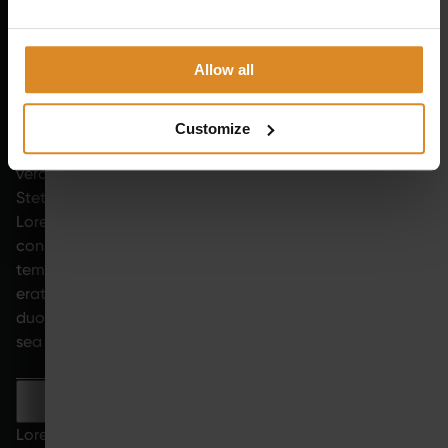
sea takimata sanctus est Lorem ipsum dolor sit amet.
Auf was muss ich vor und nach dem SYMBIONT Training
Allow all
achten?
Lorem ipsum dolor sit amet, consetetur sadipscing elitr,
sed diam nonumy eirmod tempor invidunt ut labore et
Customize
dolore magna aliquyam erat, sed diam voluptua. At
vero eos et accusam et justo duo dolores et ea rebum.
Stet clita kasd gubergren, no sea takimata sanctus est
Lorem ipsum dolor sit amet. Lorem ipsum dolor sit amet,
consetetur sadipscing elitr, sed diam nonumy eirmod
tempor invidunt ut labore et dolore magna aliquyam
erat, sed diam voluptua. At vero eos et accusam et justo
duo dolores et ea rebum. Stet clita kasd gubergren, no
sea takimata sanctus est Lorem ipsum dolor sit amet.
Wie lange dauert eine SYMBIONT EMS-
Trainingseinheit?
Lorem ipsum dolor sit amet, consetetur sadipscing elitr,