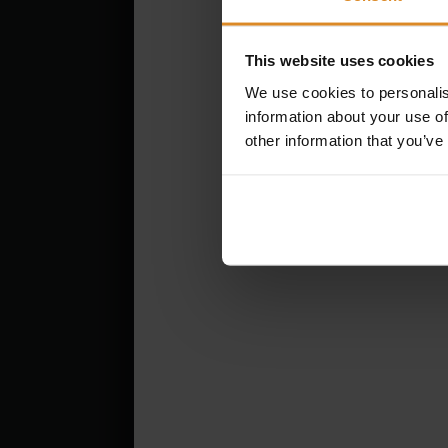
Ein zukun
Ein attra
This website uses cookies
Persönlic
We use cookies to personalis
Herausfor
information about your use of
Eigenver
other information that you’ve
Attraktiv
Zuzahlung
Fahrradl
Hybrides 
Kostenfre
JOBS
Wir wachse
aufbauen wo
frühestmögl