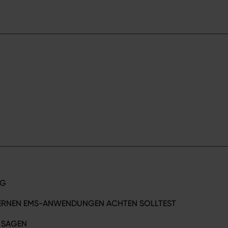
ERE BEI SYMBIONT
NG
tronger. Better. You.
DERNEN EMS-ANWENDUNGEN ACHTEN SOLLTEST
TEIL VON SYMBIONT
H SAGEN