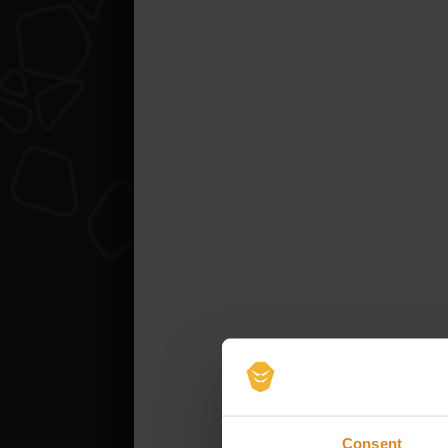
verankert i
belastbar u
Darum gesta
selbstverst
Zukunft, in 
Gesundheit 
erleben.
ARBEIT
Bei uns bis
gesundheits
bekommst ab
helfen uns 
DAS BI
Consent