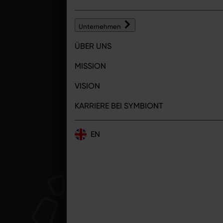
SYMBIONT st
Unternehmen
Training un
Technologie
ÜBER UNS
schaffen so
betrachten w
MISSION
gesundheits
VISION
Lust haben,
KARRIERE BEI SYMBIONT
Du begeister
Technologie
EN
gemeinsam d
Dann bist d
WAS U
Wir bei SYM