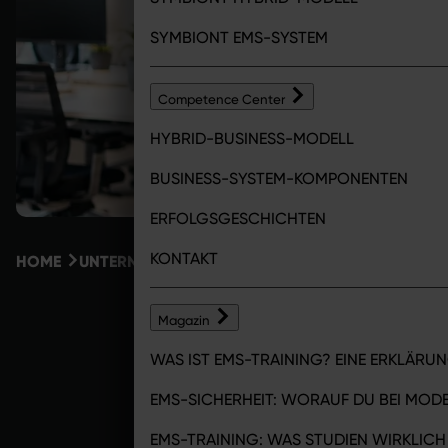
SYMBIONT EMS-SYSTEM
Competence Center
HYBRID-BUSINESS-MODELL
BUSINESS-SYSTEM-KOMPONENTEN
ERFOLGSGESCHICHTEN
KONTAKT
HOME
UNTERNEHMEN
KARRIERE BEI SYMBIONT
KARRI
Magazin
WAS IST EMS-TRAINING? EINE ERKLÄRU
Healthier. S
EMS-SICHERHEIT: WORAUF DU BEI MO
WERDE 
EMS-TRAINING: WAS STUDIEN WIRKLIC