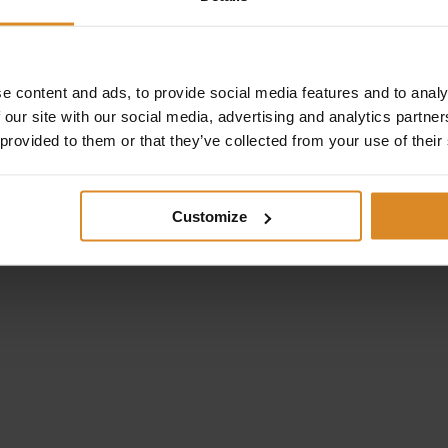
ftsweisendes Unternehmen mit familiärer Unternehmenskultur
ktives Büro mit Campus-Flair im Grünen
he Entwicklungsmöglichkeiten
e content and ads, to provide social media features and to analy
dernde Aufgaben, kurze Entscheidungswege und viel
 our site with our social media, advertising and analytics partn
antwortung
 provided to them or that they’ve collected from your use of their
es Gehaltspaket und 30 Tage Urlaub
 zur betrieblichen Altersvorsorge
easing-Modell BIKELEASING
Arbeitsmodell
Customize
ies Mittagessen, Obst und Getränke
n gerade und suchen deshalb Menschen, die mit uns zusamm
llen. Bitte richte deine Bewerbung unter Angabe deines
ichen Starttermins und deiner Gehaltsvorstellung an: