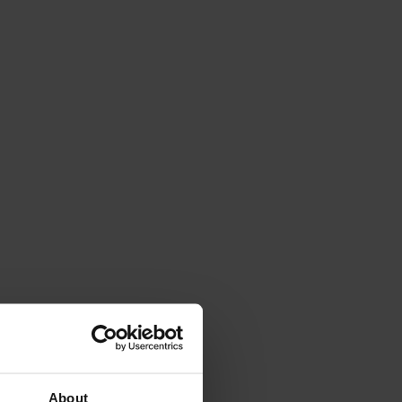
nger aktiv,
. Eine
alten und
mung
antwortung,
offen und
About