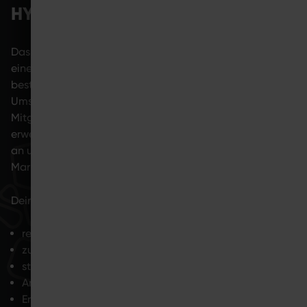
HYBRID-MODELL?
Das SYMBIONT Hybrid-Modell eröffnet dir als Betreiber
eines Competence Centers neue Möglichkeiten,
bestehende Strukturen effizienter zu nutzen, zusätzliche
Umsatzpotenziale zu erschließen und die
Mitgliederbindung nachhaltig zu stärken. Gleichzeitig
erweiterst du dein Angebot, sprichst neue Zielgruppen
an und positionierst dich als innovativer Anbieter im
Markt.
Vorteile auf einen Blick
Deine
:
reduzierter Personalaufwand
zusätzliche Umsatzpotenziale durch Home-Nutzung
stärkere Mitgliederbindung durch hybride Betreuung
Ansprache neuer Zielgruppen und Trainingsbedürfnisse
Erweiterung des Angebots