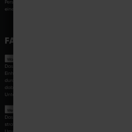
Personalaufwand, zusätzliche Umsatzpotenziale und
eine moderne Positionierung im Gesundheitsmarkt.
FAQ
Was ist das SYMBIONT Hybrid-Modell?
Das SYMBIONT Hybrid-Modell kombiniert betreute EMS-
Einheiten im Competence Center mit eigenständig
durchgeführten Home-Anwendungen. Nutzer trainieren
dabei teils im Studio, teils flexibel zu Hause mit digitaler
Unterstützung durch Trainingsvideos.
Welche Vorteile hat das Hybrid-Modell für Studios?
Das Konzept hat diverse Vorteile für Studios: Es ist eine
strategische Investition in Wachstum, kann zusätzliche
Umsatzmöglichkeiten schaffen und die