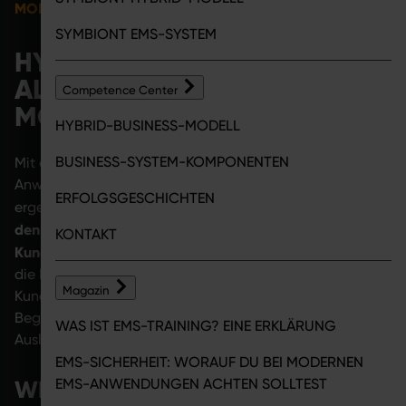
MODELL
SYMBIONT EMS-SYSTEM
HYBRID-TRAINING MIT EMS:
ALLE INFOS ZUM HYBRID-
Competence Center
MODELL
HYBRID-BUSINESS-MODELL
BUSINESS-SYSTEM-KOMPONENTEN
Mit dem Hybrid-Modell von SYMBIONT werden EMS-
Anwendungen auch im Home-Bereich nutzbar. Dadurch
ERFOLGSGESCHICHTEN
neue
Potenziale in
ergeben sich für Competence Center
den Bereichen Betreuung, Angebotsentwicklung und
KONTAKT
Kundenbindung
: Premium-Positionierung, Skalierbarkeit,
die Erschließung neuer Zielgruppen, volle Bindung des
Magazin
Kunden ans Competence Center sowie wegfallende
Begrenzung durch Studiogröße, Traineranzahl und
WAS IST EMS-TRAINING? EINE ERKLÄRUNG
Auslastungsspitzen.
EMS-SICHERHEIT: WORAUF DU BEI MODERNEN
WIE FUNKTIONIERT DAS SYMBIONT
EMS-ANWENDUNGEN ACHTEN SOLLTEST