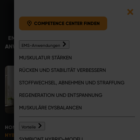
COMPETENCE CENTER F
Zum Inhalt springen
COMPETENCE CENTER FINDEN
EMS-
VORTEILE
COMPETENCE
MAGA
ANWENDUNGEN
EMS-Anwendungen
CENTER
MUSKULATUR STÄRKEN
RÜCKEN UND STABILITÄT VERBESSERN
STOFFWECHSEL, ABNEHMEN UND STRAFFUNG
REGENERATION UND ENTSPANNUNG
MUSKULÄRE DYSBALANCEN
HOME
COMPETENCE CENTER
Vorteile
HYBRID-TRAINING MIT EMS: ALLE INFOS ZUM HYBRID-
SYMBIONT HYBRID-MODELL