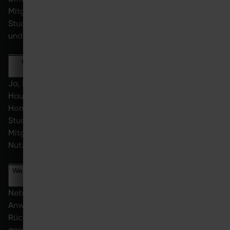
Mitgliederbindung stärken. Gleichzeitig erweitern
Studios ihr Angebot um flexible Home-Anwendungen
und positionieren sich innovativ im EMS-Markt.
Können Mitglieder das System auch ausschließlich zu Hause
nutzen?
Ja, Mitglieder können das System auch ausschließlich zu
Hause nutzen. Es bleibt ihnen überlassen, ob sie das
Home-Training autark oder als Ergänzung zu betreuten
Studioeinheiten nutzen. Allerdings ist ein aktiver
Mitgliedsvertrag im Studio Voraussetzung für die
Nutzung des Hybrid-Modells.
Welche Anwendungen sind neben EMS-Training möglich?
Neben klassischen EMS-Trainings sind auch
Anwendungen für Cardio, Regeneration, Mobility, Yoga,
Rücken- und Haltungstraining sowie weitere
gesundheitsorientierte Programme möglich.