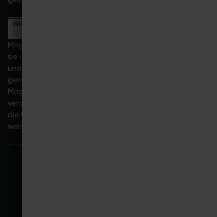
Wie erhalten Mitglieder Zugriff auf das Home-Training?
Mitglieder erhalten Zugriff auf das Home-Training, indem
sie ihren EMS-Anzug für Zuhause plus Hardware (Tec Suit
und Device) bei SYMBIONT bestellen – vor Ort im Studio
gemeinsam mit dem Studiopersonal. Zusätzlich ist ein
Mitgliedervertrag beim Studio nötig, für den dieses allein
verantwortlich ist. Anschließend erhalten sie Zugriff auf
die GO SYMBIONT App mit Videoanleitungen und
weiteren digitalen Inhalten.
ZUM ANFANG