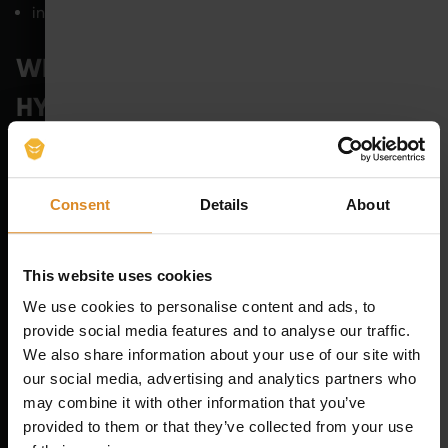
innovative Positionierung gegenüber Wettbewerbern
WIE KANN ICH DAS SYMBIONT
HYBRID-MODELL IN MEINEM
STUDIO EINFÜHREN?
Competence Center erwerben das Equipment über ein
Consent
Details
About
flexibles Mietmodell
. Dadurch bleiben die EMS-Training-
Kosten für Competence Center langfristig planbar und
transparent. Mit dem Hybrid-Set ist Hybrid-Training mit
This website uses cookies
EMS im Alltag neben dem Competence Center möglich.
We use cookies to personalise content and ads, to
provide social media features and to analyse our traffic.
We also share information about your use of our site with
DU MÖCHTEST DAS HYBRID MODELL BEI DIR
our social media, advertising and analytics partners who
EINFÜHREN? DANN KONTAKTIERE UNS JETZT! WIR
may combine it with other information that you’ve
BERATEN DICH GERNE!
provided to them or that they’ve collected from your use