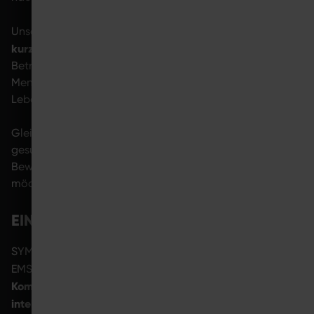
langfristige Konzepte statt
Unsere Partner setzen auf
kurzfristiger Trends
. Im Fokus stehen nachhaltige
Betreuung, professionelle Anwendung und Systeme, die
Menschen in ihrem aktiven und gesundheitsorientierten
Lebensstil unterstützen.
Gleichzeitig richten wir unseren Blick auf
gesundheitsbewusste Menschen, die Muskelkraft,
Beweglichkeit und Vitalität langfristig erhalten
möchten.
EINORDNUNG
SYMBIONT steht für die Weiterentwicklung moderner
medizinische
EMS-Anwendungen: Wir verbinden
Kompetenz, evidenzbasiertes Muskeltraining und
intelligente Technologie
zu Lösungen, die Therapie,