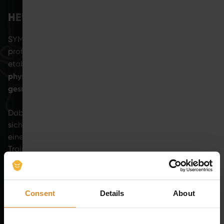
HEUTIGE REALITÄT
SYMBIONT ist heute international aktiv und in
professionellen Gesundheits- und Trainingsumfeldern
in EMS-Studios,
etabliert. Unsere Lösungen kommen
physiotherapeutischen Einrichtungen und weiteren
gesundheitsnahen Bereichen
zum Einsatz.
Dabei verändert sich der Markt spürbar. EMS entwickelt
sich zunehmend von einer reinen Trainingsform hin zu
einem Bestandteil moderner Gesundheitskonzepte.
Training, Prävention und unterstützende Anwendungen
wachsen immer stärker zusammen.
Genau auf diese Entwicklung richtet SYMBIONT seinen
Consent
Details
About
Fokus.
Systeme, die sich an realen
Wir entwickeln