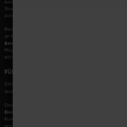
bestehende Strukturen integrieren lassen. Sowohl im
Studio und in therapeutischen Kontexten als auch
zuhause im Alltag.
Besonders hybride Nutzungskonzepte gewinnen dabei
Verbindung aus professioneller
an Bedeutung. Die
Betreuung und flexibler Anwendungen
schafft neue
Möglichkeiten für moderne Gesundheitsangebote, die
sich an reale Lebenssituationen anpassen.
FÜR WEN WIR ARBEITEN
SYMBIONT arbeitet mit Partnern, die EMS bewusst,
qualitätsorientiert und verantwortungsvoll einsetzen.
EMS-Studios, physiotherapeutische
Dazu gehören
Einrichtungen und Gesundheitsanbieter
, die ihren
Kunden und Patienten moderne Lösungen mit
nachvollziehbarem Nutzen bieten möchten.