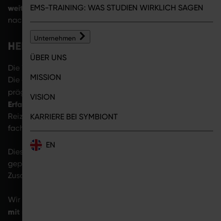
weiterzudenken
EMS-TRAINING: WAS STUDIEN WIRKLICH SAGEN
hin zu nachhaltigen Anwendungen mit
nachvollziehbarem Nutzen.
Unternehmen
HERKUNFT & KOMPETENZ
ÜBER UNS
Die Wurzeln von SYMBIONT liegen in der Medizintechnik.
MISSION
Die enge Verbindung zur deutschen PISM Medical Group
langjährige
prägt unser Unternehmen bis heute. Ihre
VISION
Erfahrung
in der Entwicklung und Herstellung von
Reizstrom- und EMS-Technologien bildet die
KARRIERE BEI SYMBIONT
fachliche und zertifizierte Grundlage unserer Arbeit.
EN
Dieses Umfeld hat unseren Blick auf EMS entscheidend
geprägt. Für uns steht Technologie immer im
Zusammenhang mit Verantwortung und Sicherheit.
medizinische Kompetenz
Wir entwickeln Lösungen, die
mit moderner Nutzererfahrung
verbinden.