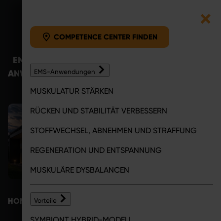
COMPETENCE CENTER F
Zum Inhalt springen
COMPETENCE CENTER FINDEN
EMS-
VORTEILE
COMPETENCE
MAGA
ANWENDUNGEN
EMS-Anwendungen
CENTER
MUSKULATUR STÄRKEN
RÜCKEN UND STABILITÄT VERBESSERN
STOFFWECHSEL, ABNEHMEN UND STRAFFUNG
REGENERATION UND ENTSPANNUNG
MUSKULÄRE DYSBALANCEN
HOME
UNTERNEHMEN
SYMBIONT ALS UNTERNEHMEN
Vorteile
SYMBIONT HYBRID-MODELL