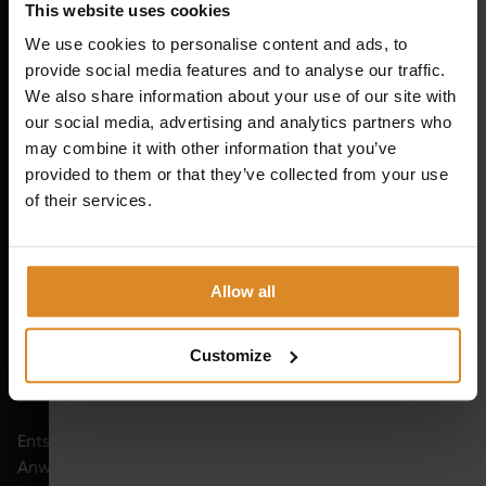
This website uses cookies
Anforderungen orientieren
, an den Bedürfnissen
We use cookies to personalise content and ads, to
von Studiobetreibern, Therapeuten und
provide social media features and to analyse our traffic.
gesundheitsbewussten Menschen, die effiziente und
We also share information about your use of our site with
qualitativ hochwertige Lösungen suchen.
our social media, advertising and analytics partners who
may combine it with other information that you’ve
EMS ALS LÖSUNG DENKEN
provided to them or that they’ve collected from your use
of their services.
Wir sind überzeugt, dass EMS dann den größten Nutzen
schafft, wenn Technologie, Betreuung und Anwendung
sinnvoll zusammenspielen.
Allow all
Deshalb betrachten wir EMS nicht als
einzelne Trainingsform oder standardisierte Methode,
Customize
integrierbare Lösung innerhalb moderner
sondern als
Gesundheits- und Trainingskonzepte
.
Entscheidend sind klare Abläufe, verständliche
Anwendungen und Systeme, die sich flexibel in