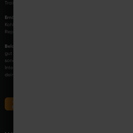
Training.
Ernährung und Flüssigkeit:
Ausreichend Protein,
Kohlenhydrate und Flüssigkeit helfen der Muskulatur bei
Reparaturprozessen.
Belastungssteuerung im Training:
Damit sich dein Körper
gut erholen kann, kommt es nicht nur auf Pausen an,
sondern auch darauf, wie du trainierst. Wenn Belastung,
Intensität und Erholung gut zusammenpassen, fällt
deinem Körper die Regeneration leichter.
JETZT COMPETENCE CENTER IN DEINER NÄHE
FINDEN