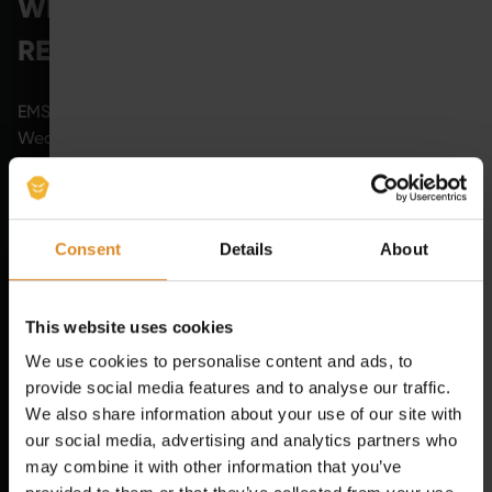
WIE PASSEN EMS UND
REGENERATION ZUSAMMEN?
EMS-Training und Regeneration stehen in einer engen
Wechselwirkung. Einerseits ist EMS ein intensiver
Trainingsreiz, der entsprechende Erholungszeiten nach
sich zieht. Andererseits kann EMS auch Teil eines
regenerationsorientierten Trainingskonzepts sein,
solange es richtig eingesetzt wird.
Consent
Details
About
drei
EMS beeinflusst die Regeneration vor allem über
Mechanismen
:
This website uses cookies
We use cookies to personalise content and ads, to
1. HOHE MUSKELAKTIVIERUNG BEI
provide social media features and to analyse our traffic.
KONTROLLIERTER BEWEGUNG
We also share information about your use of our site with
our social media, advertising and analytics partners who
Da bei EMS viele Muskelgruppen gleichzeitig aktiviert
may combine it with other information that you’ve