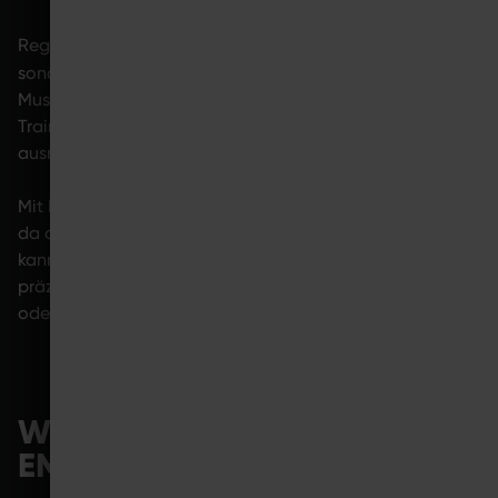
Regeneration nach dem Sport ist kein passiver Zustand,
zentraler Bestandteil jedes Trainings
sondern
. Die
Muskelregeneration entscheidet darüber, ob du durch
Trainingsreize Fortschritte erzielst oder dein Körper nicht
ausreichend Zeit zur Erholung bekommt.
Mit EMS-Training kannst du diesen Prozess beeinflussen,
da du Trainingsreize sehr gezielt und steuerbar setzen
kannst. Dadurch kannst du Belastung und Erholung
präziser aufeinander abstimmen, unabhängig von Alter
oder Trainingslevel.
WEITERE ARTIKEL ZUM THEMA
EMS-ANWENDUNGEN