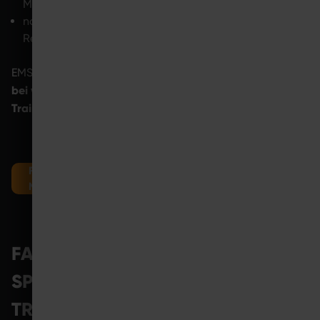
Muskelerhalt zu legen
nach jeder Einheit bewusste
Regenerationsstrategien zu verfolgen
EMS-Training wird auch im Alter gerne genutzt, weil es
bei vergleichsweise kurzer Bewegungsdauer eine hohe
Trainingsintensität
erlaubt.
FINDE JETZT EIN COMPETENCE CENTER IN DEINER
NÄHE
FAZIT: REGENERATION NACH DEM
SPORT IST EIN AKTIVER TEIL DES
TRAININGS