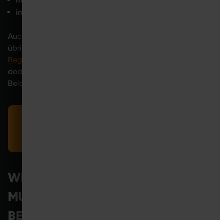
intensive oder neuartige Reize
(z. B. EMS): ggf. länger
Muskelkater
Auch wenn man es denken könnte, ist
übrigens
kein Indikator für vollständige oder fehlende
Regeneration nach dem Sport
. Dein Körper zeigt dir
dadurch lediglich an, dass er es mit ungewohnten
Belastungsreizen zu tun hatte.
Muskelermüdung kann sich nach EMS-Training
anders anfühlen als beim klassischen Training.
WIE KANN MAN DIE
MUSKELREGENERATION
BESCHLEUNIGEN?