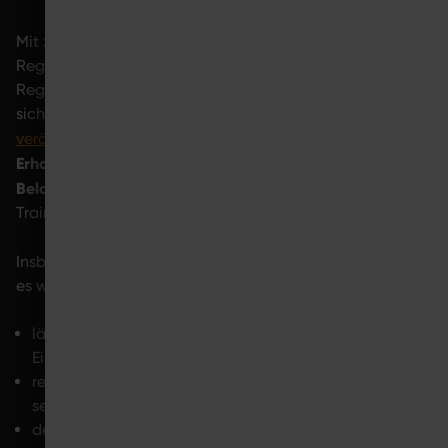
Mit zunehmendem Alter verändert sich die
Regenerationsfähigkeit des Körpers. Im Alter verläuft die
Regeneration nach Sport in der Regel langsamer, da
sich
Muskelmasse, Hormone und Zellregeneration
längere
verändern
. Der Körper braucht häufig
Erholungszeiten
reagiert empfindlicher auf
und
Belastung
. Umso wichtiger sind regelmäßige, moderate
Trainingsreize und ausreichende Pausen.
Regeneration nach Sport ab 50
Insbesondere bei der
ist
es wichtig,
längere Pausen zwischen intensiven
Einheiten einzulegen
regelmäßige, aber kontrollierte Trainingsreize zu
setzen
den Fokus auf Stabilität, Beweglichkeit und