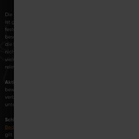
Die Idee einer schnellen Regeneration nach dem Sport
ist grundsätzlich sinnvoll. Allerdings folgt der Körper
festen biologischen Prozessen, die eben nicht beliebig
beschleunigt werden können. Dennoch ist es möglich,
die Muskelregeneration zu beschleunigen. Das bedeutet
nicht, den natürlichen Prozess zu umgehen, sondern
optimal zu unterstützen
vielmehr, ihn
. Dabei sind
relevante Faktoren:
Aktive Erholung:
Wenn du dichnach dem Training leicht
bewegst, kannst du dadurch die Durchblutung
verbessern und deinen Körper bei der Regeneration
unterstützen.
Schlaf und Nervensystem:
Schlaf hat eine
zentrale
Bedeutung für die Erholung des Nervensystems
. Das
gilt insbesondere nach intensiven Reizen wie EMS-