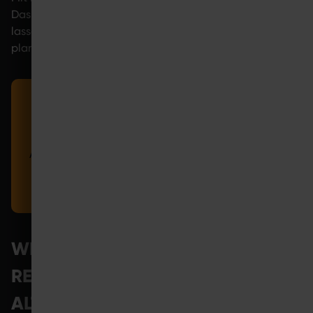
Das bedeutet: Trainings- und Regenerationsphasen
lassen sich sehr klar voneinander abgrenzen und gezielt
planen.
Bei SYMBIONT EMS fördern Impulse die
Durchblutung, lösen muskuläre Spannungen und
unterstützen Erholungsprozesse. Dadurch ist die
Anwendung ideal nach Sport oder EMS-Einheiten,
als Begleitung für Yoga und Pilates oder an
ruhigeren Tagen.
WIE VERHÄLT ES SICH MIT
REGENERATION NACH SPORT IM
ALTER?