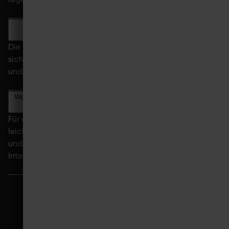
Wie verändert sich die Regeneration nach Sport im
Alter?
Die Regenerationszeit nach Sport im Alter verlängert
sich tendenziell. Deshalb werden eine gezielte Trainings-
und Belastungsplanung immer wichtiger.
Was hilft, um nach dem Sport schnell zu regenerieren?
Für eine schnelle Regeneration nach dem Sport helfen
leichte Bewegung, gute Ernährung, ausreichend Schlaf
und ein strukturiertes Trainingskonzept mit angepasster
Intensität.