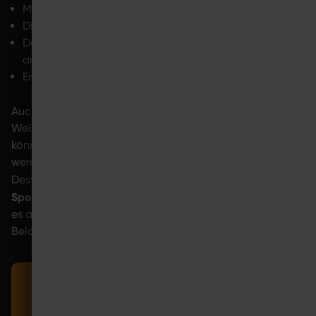
Muskelstrukturen werden repariert
Die Energiespeicher werden aufgefüllt
Das Zusammenspiel von Nerven und Muskeln wird
angepasst
Entzündungsreaktionen werden reduziert
EMS-Training
Auch hier spielt
eine besondere Rolle.
Weil zusätzlich Muskeln elektrisch aktiviert werden,
können mehr Muskelfasern gleichzeitig angesprochen
werden als bei vielen klassischen Trainingsformen.
Bedarf an Regeneration nach dem
Deswegen kann der
Sport je nach Intensität höher
ausfallen. Gleichzeitig ist
es aber auch möglich, Reize gezielt zu steuern und die
Belastung zu dosieren.
Mit SYMBIONT EMS lassen sich Impulse präzise
steuern und auf unterschiedliche Trainingsziele