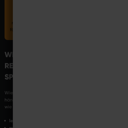
abstimmen. So kannst du intensive
Muskelaktivierung gezielt mit Anwendungen zur
Regeneration kombinieren, etwa durch
niedrigintensive Programme, die die Durchblutung
fördern und zur muskulären Entspannung beitragen.
WIE LANGE DAUERT
REGENERATION NACH DEM
SPORT?
Wie lange du nach dem Sport regenerieren solltest,
wie intensiv du trainiert
hängt stark davon ab,
hast und
wie dein allgemeiner Trainingszustand ist:
leichte Belastung:
ca. 12–24 Stunden
moderates Krafttraining:
24–72 Stunden