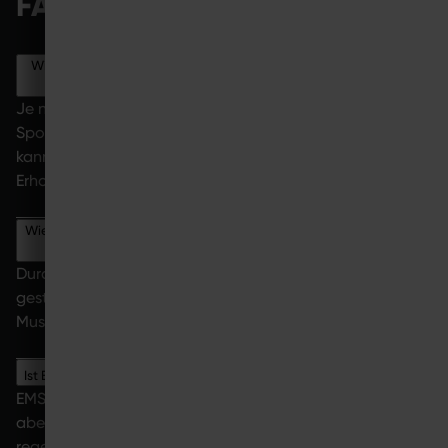
FAQ
Wie lange dauert die Regeneration nach dem Sport?
Je nach Intensität dauert die Regeneration nach dem
Sport zwischen 12 Stunden und mehreren Tagen. EMS
kann je nach Belastung sowohl kurze als auch längere
Erholungszeiten erfordern.
Wie kann man die Muskelregeneration beschleunigen?
Durch Schlaf, Ernährung, aktive Erholung und eine gut
gesteuerte Trainingsbelastung kannst du die
Muskelregeneration beschleunigen.
Ist EMS-Training gut für die Regeneration?
EMS ist kein klassisches Regenerationstraining, kann
aber durch kontrollierte Belastungssteuerung Teil eines
regenerationsorientierten Trainings sein.