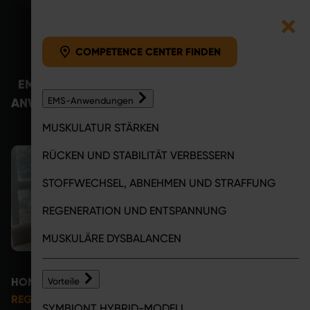
COMPETENCE CENTER F
Zum Inhalt springen
COMPETENCE CENTER FINDEN
EMS-
VORTEILE
COMPETENCE
MAGA
ANWENDUNGEN
EMS-Anwendungen
CENTER
MUSKULATUR STÄRKEN
RÜCKEN UND STABILITÄT VERBESSERN
STOFFWECHSEL, ABNEHMEN UND STRAFFUNG
REGENERATION UND ENTSPANNUNG
MUSKULÄRE DYSBALANCEN
HOME
EMS-ANWENDUNGEN
Vorteile
REGENERATION NACH DEM SPORT: ALLES ZUR
SYMBIONT HYBRID-MODELL