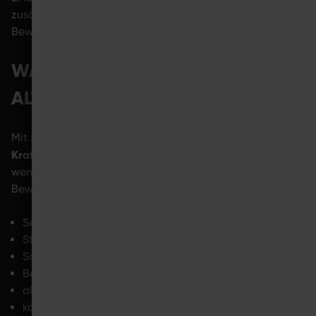
zusätzliche Muskelaktivierung während leichter
Bewegungen ermöglicht.
WARUM WIRD MUSKELAUFBAU IM
ALTER IMMER WICHTIGER?
Mit zunehmendem Alter
verändert sich die Muskulatur
.
Kraft, Stabilität und Beweglichkeit
können nachlassen,
wenn der Körper zu wenig gefordert wird. Regelmäßige
Bewegung kann helfen,
Selbstständigkeit zu erhalten
Stürzen und Verletzungen vorzubeugen
Schmerzen zu vermeiden
Beweglichkeit zu unterstützen
alltägliche Belastungen besser zu bewältigen
körperliche Sicherheit zu fördern