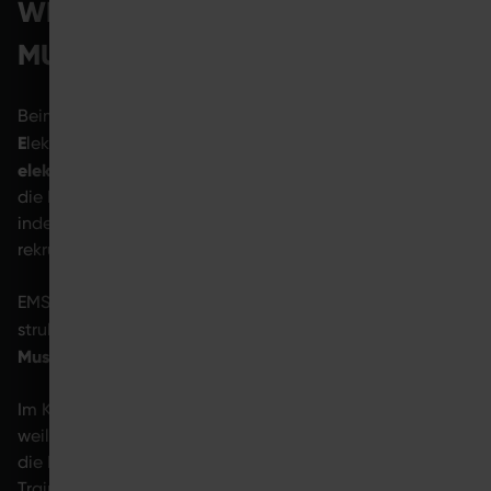
WELCHE ROLLE SPIELT EMS BEIM
MUSKELAUFBAU?
Beim Muskelaufbau mit
EMS
(kurz für
E
m
s
Muskeln zusätzlich durch
lektro
yo
timulation) werden
elektrische Impulse aktiviert
. Diese Impulse unterstützen
die Muskelkontraktion während der Bewegungsabläufe,
indem die Muskelfasern schneller und effizienter
rekrutiert werden als bei einem herkömmlichen Training.
EMS-Training wird dabei häufig im Rahmen eines
mehrere
strukturierten Trainings eingesetzt und kann
Muskelgruppen gleichzeitig
ansprechen.
Im Kontext Muskelaufbau ist EMS vor allem interessant,
weil es klassische Trainingsreize ergänzt und es erlaubt,
die Muskulatur gezielt zu aktivieren – unabhängig vom
Trainingsort oder vom eingesetzten Equipment.