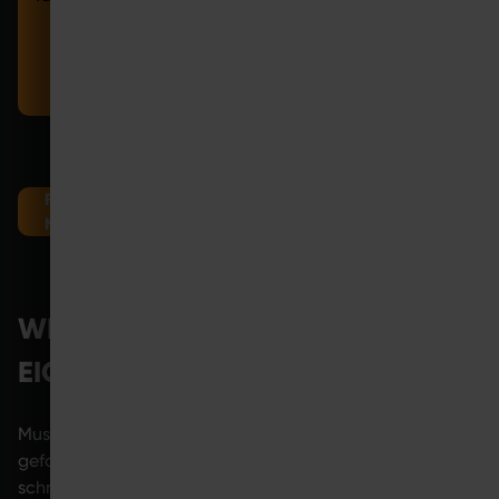
Laufen, Radfahren und Ballsportarten und stärkt
gezielt besonders beanspruchte Bereiche.
FINDE JETZT EIN COMPETENCE CENTER IN DEINER
NÄHE
WIE BAUT DER KÖRPER
EIGENTLICH MUSKELN AUF?
Muskeln reagieren auf Belastung. Werden sie regelmäßig
gefordert, beginnt der Körper damit, die Muskulatur
schrittweise zu stärken. Im Umkehrschluss bedeutet das: