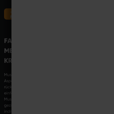
JETZT COMPETENCE CENTER IN DEINER NÄHE
FINDEN
FAZIT: MUSKELAUFBAU IST HEUTE
MEHR ALS KLASSISCHES
KRAFTTRAINING
Muskelaufbau ist heute eng mit gesundheitlichen
Aspekten verbunden. Neben klassischem Krafttraining
rücken Trainingsformen stärker in den Fokus, die sich
einfacher in den Alltag integrieren lassen. Hier bietet
Muskelaufbau mit EMS eine Möglichkeit, Bewegung mit
gezielter Muskelstimulation zu kombinieren. Durch
individuell anpassbare Trainingsreize kann EMS helfen,