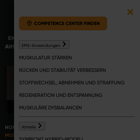
COMPETENCE CENTER F
Zum Inhalt springen
COMPETENCE CENTER FINDEN
EMS-
VORTEILE
COMPETENCE
MAGA
ANWENDUNGEN
EMS-Anwendungen
CENTER
MUSKULATUR STÄRKEN
RÜCKEN UND STABILITÄT VERBESSERN
STOFFWECHSEL, ABNEHMEN UND STRAFFUNG
REGENERATION UND ENTSPANNUNG
MUSKULÄRE DYSBALANCEN
HOME
EMS-ANWENDUNGEN
Vorteile
MUSKELAUFBAU: SO KÖNNEN EMS-ANWENDUNGEN DIE
SYMBIONT HYBRID-MODELL