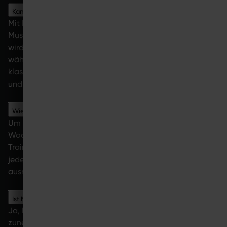
Kann man mit EMS wirklich Muskeln aufbauen?
Mit EMS-Training kann man Muskeln aufbauen, da die
Muskulatur zusätzlich durch elektrische Impulse aktiviert
wird. Diese Impulse ergänzen die natürliche Muskelarbeit
während der Bewegung. EMS ersetzt zwar kein
klassisches Krafttraining, kann es aber sinnvoll ergänzen
und zusätzliche Trainingsreize setzen.
Wie oft sollte man für Muskelaufbau trainieren?
Um Muskeln aufzubauen, solltest du etwa 2 bis 5 Mal pro
Woche Krafttraining machen, je nach von
Trainingsstand und Intensität. Wichtig ist vor allem, dass
jede Muskelgruppe regelmäßig belastet wird und
ausreichend Zeit zur Regeneration bleibt.
Ist Muskelaufbau auch im Alter noch möglich?
Ja, Muskelaufbau ist in jedem Alter möglich. Mit
zunehmendem Alter wird regelmäßige Bewegung sogar