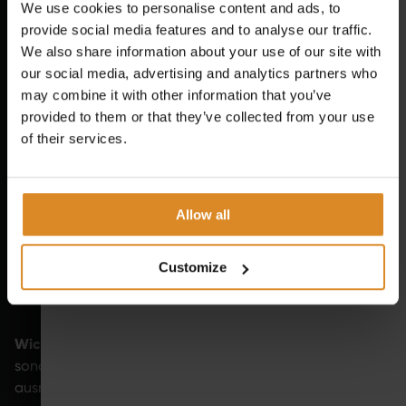
We use cookies to personalise content and ads, to
UM MUSKELN AUFZUBAUEN?
provide social media features and to analyse our traffic.
We also share information about your use of our site with
our social media, advertising and analytics partners who
Für Muskelaufbau ist Regelmäßigkeit entscheidend. Wie
may combine it with other information that you’ve
häufig trainiert wird, hängt allerdings von verschiedenen
provided to them or that they’ve collected from your use
Trainingsstand, Intensität, Regeneration,
Faktoren wie
of their services.
Alltag und Belastung
individuellen Zielen
sowie den
ab.
Für Muskelaufbau hat sich in der Praxis ein
Trainingsumfang von etwa 2 bis 5 Einheiten pro Woche
Allow all
bewährt. Anfänger kommen meist mit 2–3
Ganzkörpereinheiten aus, während Fortgeschrittene
Customize
häufiger trainieren und einzelne Muskelgruppen gezielter
aufteilen.
Wichtig:
Entscheidend ist weniger die reine Häufigkeit,
sondern dass jede Muskelgruppe regelmäßig
ausreichend belastet wird, idealerweise etwa zweimal