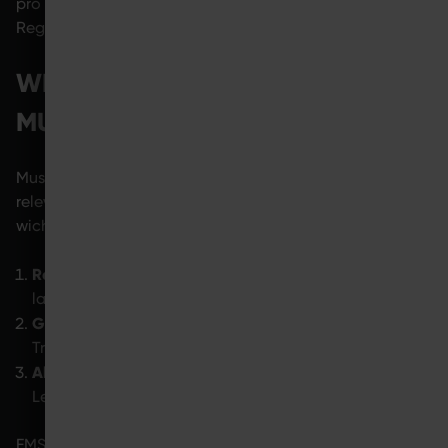
pro Woche. Zudem muss genügend Zeit zur
Regeneration bleiben.
WIE KANN MAN ZU HAUSE
MUSKELN AUFBAUEN?
Muskelaufbau zu Hause wird für viele Menschen immer
relevanter. Für Resultate sind vor allem drei Punkte
wichtig:
Regelmäßige Bewegung:
Kurze, planbare Einheiten
lassen sich dauerhaft meist leichter umsetzen.
Gezielte Übungen:
Der Körper braucht wiederkehrende
Trainingsreize.
Alltagstaugliche Konzepte:
Das
Training muss zum
Lebensstil und zur Lebenssituation passen.
EMS kann dabei eine ergänzende Rolle spielen, da es