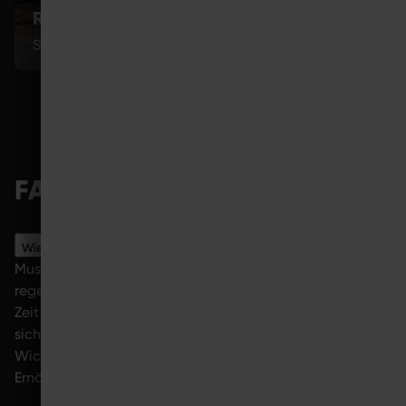
RÜCKEN TRAINIEREN
Stabilität im Alltag aufbauen
FAQ
Wie funktioniert Muskelaufbau?
Muskelaufbau entsteht, wenn du deine Muskeln
regelmäßig belastest und deinem Körper danach genug
Zeit zur Erholung gibst. Durch diese Kombination passt
sich die Muskulatur an und wird nach und nach stärker.
Wichtige Faktoren sind dabei Training, Regeneration,
Ernährung und Regelmäßigkeit.