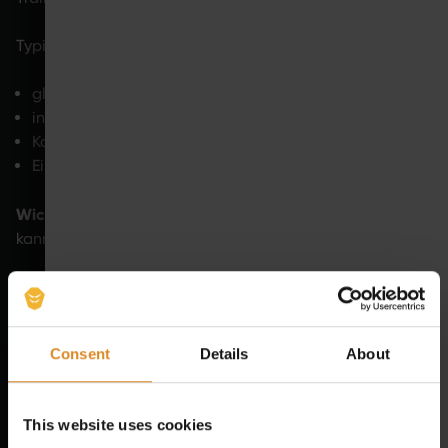
Typische Merkmale sind:
gleichzeitige Aktivierung mehrerer Muskelgruppen
individuell anpassbare Trainingsintensität
Kombination aus Bewegung und Muskelstimulation
Einsatz im Kraft- oder funktionellen Training
Wichtig:
EMS ersetzt kein grundlegendes Krafttraining
,
kann dieses jedoch ergänzend unterstützen.
HIER FINDEST DU COMPETENCE CENTER IN DEINER
NÄHE
Consent
Details
About
This website uses cookies
WIE OFT SOLLTE MAN TRAINIEREN,